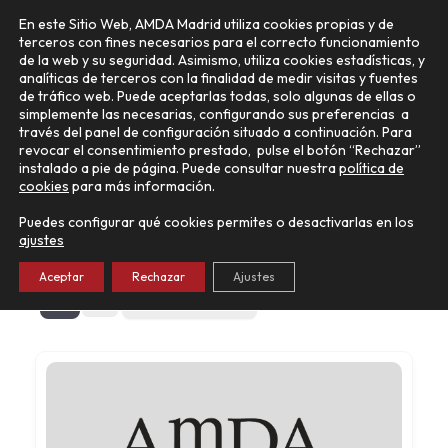
Ir
Main
En este Sitio Web, AMDA Madrid utiliza cookies propias y de
al
terceros con fines necesarios para el correcto funcionamiento
Menu
contenido
de la web y su seguridad. Asimismo, utiliza cookies estadísticas, y
analíticas de terceros con la finalidad de medir visitas y fuentes
de tráfico web. Puede aceptarlas todas, solo algunas de ellas o
simplemente las necesarias, configurando sus preferencias a
través del panel de configuración situado a continuación. Para
Collado Villalba
revocar el consentimiento prestado, pulse el botón “Rechazar”
instalado a pie de página. Puede consultar nuestra
política de
cookies
para más información.
Puedes configurar qué cookies permites o desactivarlas en los
ajustes
2
Elementos encontrados
Aceptar
Rechazar
Ajustes
Ordenar Por