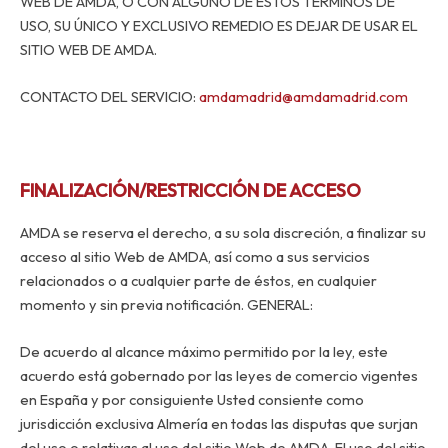
WEB DE AMDA, O CON ALGUNO DE ESTOS TÉRMINOS DE
USO, SU ÚNICO Y EXCLUSIVO REMEDIO ES DEJAR DE USAR EL
SITIO WEB DE AMDA.
CONTACTO DEL SERVICIO:
amdamadrid@amdamadrid.com
FINALIZACIÓN/RESTRICCIÓN DE ACCESO
AMDA se reserva el derecho, a su sola discreción, a finalizar su
acceso al sitio Web de AMDA, así como a sus servicios
relacionados o a cualquier parte de éstos, en cualquier
momento y sin previa notificación. GENERAL:
De acuerdo al alcance máximo permitido por la ley, este
acuerdo está gobernado por las leyes de comercio vigentes
en España y por consiguiente Usted consiente como
jurisdicción exclusiva Almería en todas las disputas que surjan
del uso o relativas al uso del sitio Web de AMDA. El uso del sitio