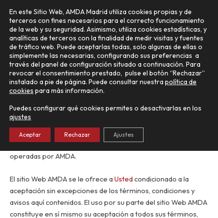
Ir
Main
En este Sitio Web, AMDA Madrid utiliza cookies propias y de
al
terceros con fines necesarios para el correcto funcionamiento
Menu
contenido
de la web y su seguridad. Asimismo, utiliza cookies estadísticas, y
analíticas de terceros con la finalidad de medir visitas y fuentes
de tráfico web. Puede aceptarlas todas, solo algunas de ellas o
simplemente las necesarias, configurando sus preferencias a
través del panel de configuración situado a continuación. Para
Términos y condiciones del
revocar el consentimiento prestado, pulse el botón “Rechazar”
instalado a pie de página. Puede consultar nuestra
política de
uso de la web
cookies
para más información.
Puedes configurar qué cookies permites o desactivarlas en los
ajustes
ACUERDO ENTRE EL USUARIO Y AMDA
Aceptar
Rechazar
Ajustes
El Sitio Web AMDA está compuesto de varias páginas Web
operadas por AMDA.
El sitio Web AMDA se le ofrece a
Usted
condicionado a la
aceptación sin excepciones de los términos, condiciones y
avisos aquí contenidos. El uso por su parte del sitio Web AMDA
constituye en sí mismo su aceptación a todos sus términos,