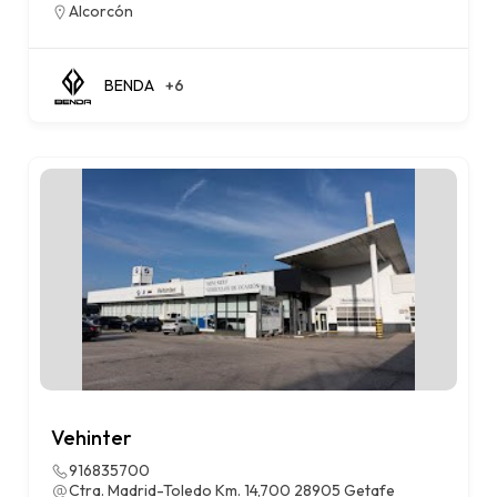
Alcorcón
BENDA
+6
Vehinter
916835700
Ctra. Madrid-Toledo Km. 14,700 28905 Getafe