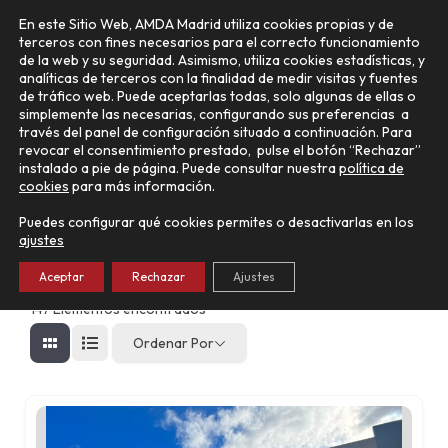
Ir
Main
En este Sitio Web, AMDA Madrid utiliza cookies propias y de
al
terceros con fines necesarios para el correcto funcionamiento
Menu
contenido
de la web y su seguridad. Asimismo, utiliza cookies estadísticas, y
analíticas de terceros con la finalidad de medir visitas y fuentes
de tráfico web. Puede aceptarlas todas, solo algunas de ellas o
simplemente las necesarias, configurando sus preferencias a
través del panel de configuración situado a continuación. Para
Busca tu concesionario aquí
revocar el consentimiento prestado, pulse el botón “Rechazar”
instalado a pie de página. Puede consultar nuestra
política de
Buscar Concesionario
cookies
para más información.
Puedes configurar qué cookies permites o desactivarlas en los
ajustes
Aceptar
Rechazar
Ajustes
147
Elementos encontrados
Ordenar Por