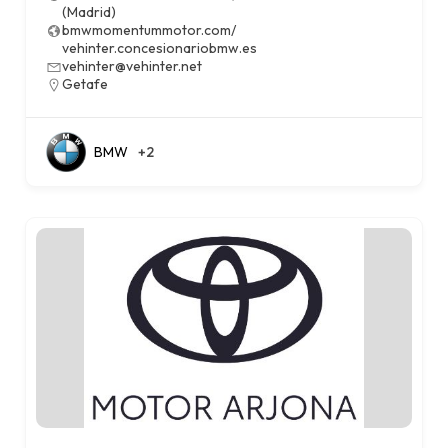
(Madrid)
bmwmomentummotor.com/
vehinter.concesionariobmw.es
vehinter@vehinter.net
Getafe
BMW
+2