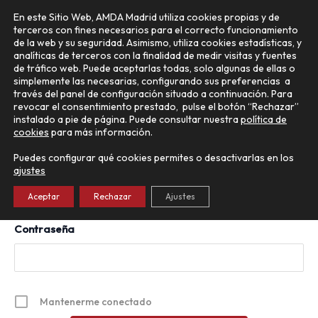
Ir
Main
En este Sitio Web, AMDA Madrid utiliza cookies propias y de
al
terceros con fines necesarios para el correcto funcionamiento
Menu
contenido
de la web y su seguridad. Asimismo, utiliza cookies estadísticas, y
analíticas de terceros con la finalidad de medir visitas y fuentes
de tráfico web. Puede aceptarlas todas, solo algunas de ellas o
simplemente las necesarias, configurando sus preferencias a
través del panel de configuración situado a continuación. Para
Iniciar sesión
revocar el consentimiento prestado, pulse el botón “Rechazar”
instalado a pie de página. Puede consultar nuestra
política de
cookies
para más información.
Puedes configurar qué cookies permites o desactivarlas en los
Nombre de usuario o correo electrónico:
ajustes
Aceptar
Rechazar
Ajustes
Contraseña
Mantenerme conectado