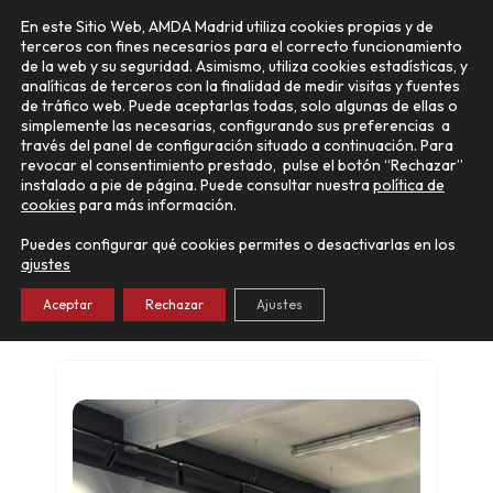
Ir
Main
En este Sitio Web, AMDA Madrid utiliza cookies propias y de
al
terceros con fines necesarios para el correcto funcionamiento
Menu
contenido
de la web y su seguridad. Asimismo, utiliza cookies estadísticas, y
analíticas de terceros con la finalidad de medir visitas y fuentes
de tráfico web. Puede aceptarlas todas, solo algunas de ellas o
simplemente las necesarias, configurando sus preferencias a
través del panel de configuración situado a continuación. Para
revocar el consentimiento prestado, pulse el botón “Rechazar”
instalado a pie de página. Puede consultar nuestra
política de
cookies
para más información.
TAYRE SPORT Vehículos
seminuevos y ocasión
Puedes configurar qué cookies permites o desactivarlas en los
ajustes
ALFA ROMEO
,
ASTON MARTIN
,
MASERATI
,
MORGAN
Aceptar
Rechazar
Ajustes
Madrid