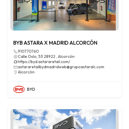
BYB ASTARA X MADRID ALCORCÓN
910770760
Calle Oslo, 53 28922 , Alcorcón
https://byd.astararetail.com/
astararetailbydmadridweb@grupoastaralc.com
Alcorcón
BYD