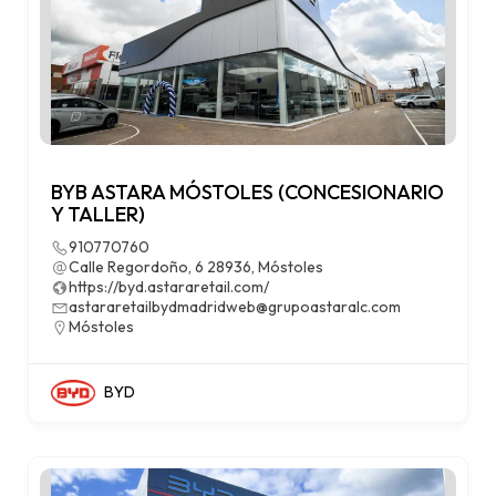
BYB ASTARA MÓSTOLES (CONCESIONARIO
Y TALLER)
910770760
Calle Regordoño, 6 28936, Móstoles
https://byd.astararetail.com/
astararetailbydmadridweb@grupoastaralc.com
Móstoles
BYD