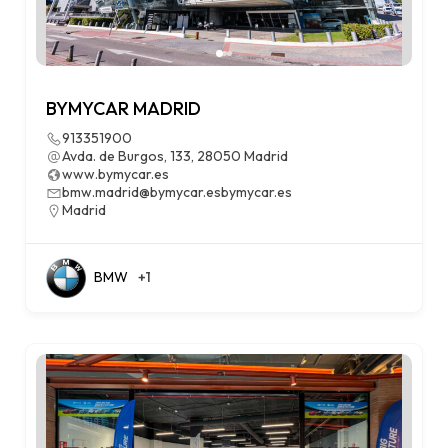
BYMYCAR MADRID
913351900
Avda. de Burgos, 133, 28050 Madrid
www.bymycar.es
bmw.madrid@bymycar.esbymycar.es
Madrid
BMW
+1