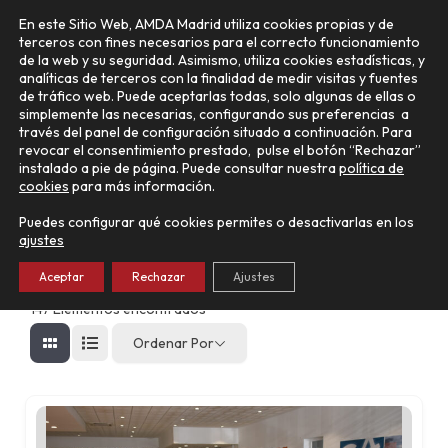
Ir
Main
En este Sitio Web, AMDA Madrid utiliza cookies propias y de
al
terceros con fines necesarios para el correcto funcionamiento
Menu
contenido
de la web y su seguridad. Asimismo, utiliza cookies estadísticas, y
analíticas de terceros con la finalidad de medir visitas y fuentes
de tráfico web. Puede aceptarlas todas, solo algunas de ellas o
simplemente las necesarias, configurando sus preferencias a
través del panel de configuración situado a continuación. Para
Busca tu concesionario aquí
revocar el consentimiento prestado, pulse el botón “Rechazar”
instalado a pie de página. Puede consultar nuestra
política de
Buscar Concesionario
cookies
para más información.
Puedes configurar qué cookies permites o desactivarlas en los
ajustes
Aceptar
Rechazar
Ajustes
147
Elementos encontrados
Ordenar Por