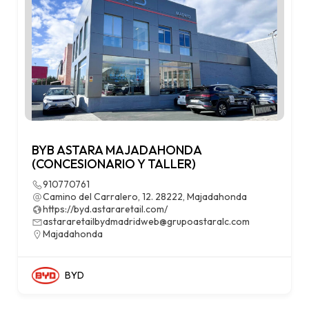
BYB ASTARA MAJADAHONDA
(CONCESIONARIO Y TALLER)
910770761
Camino del Carralero, 12. 28222, Majadahonda
https://byd.astararetail.com/
astararetailbydmadridweb@grupoastaralc.com
Majadahonda
BYD