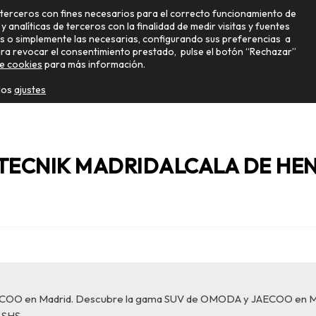
e terceros con fines necesarios para el correcto funcionamiento de
 y analíticas de terceros con la finalidad de medir visitas y fuentes
las o simplemente las necesarias, configurando sus preferencias a
Para revocar el consentimiento prestado, pulse el botón “Rechazar”
MOS
PATROCINADORES
CONCESIONARIOS
EMPLEO
de cookies
para más información.
 los
ajustes
TECNIK MADRIDALCALA DE HE
ECOO en Madrid. Descubre la gama SUV de OMODA y JAECOO en M
 SHS