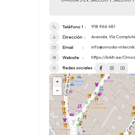
918 966 481
Teléfono 1
Avenida, Vía Complute
Dirección
info@omoda-mtecnik
Email
https://linktr.ee/Om
Website
Redes sociales
+
−