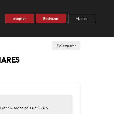
Aceptar
Rechazar
Ajustes
SALA DE PRENSA
CONTACTO
ZONA PRIVADA
Compartir
NARES
 Tecnik. Modelos: OMODA 5,