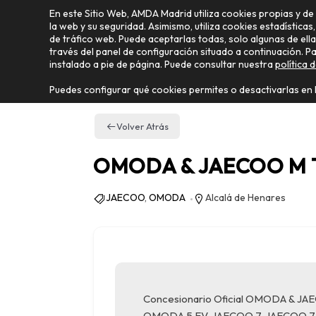
Ir
En este Sitio Web, AMDA Madrid utiliza cookies propias y d
al
la web y su seguridad. Asimismo, utiliza cookies estadísticas,
de tráfico web. Puede aceptarlas todas, solo algunas de el
contenido
través del panel de configuración situado a continuación. 
QUIENES SO
instalado a pie de página. Puede consultar nuestra
política 
Puedes configurar qué cookies permites o desactivarlas en
Volver Atrás
OMODA & JAECOO M 
JAECOO
,
OMODA
Alcalá de Henares
Concesionario Oficial OMODA & JA
OMODA 5 EV, JAECOO 7, JAECOO 7