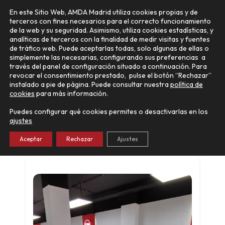
Ir
Main
En este Sitio Web, AMDA Madrid utiliza cookies propias y de
al
terceros con fines necesarios para el correcto funcionamiento
Menu
contenido
de la web y su seguridad. Asimismo, utiliza cookies estadísticas, y
analíticas de terceros con la finalidad de medir visitas y fuentes
de tráfico web. Puede aceptarlas todas, solo algunas de ellas o
simplemente las necesarias, configurando sus preferencias a
través del panel de configuración situado a continuación. Para
revocar el consentimiento prestado, pulse el botón “Rechazar”
instalado a pie de página. Puede consultar nuestra
política de
cookies
para más información.
BIKES & BIKES
Puedes configurar qué cookies permites o desactivarlas en los
KOVE
,
MACBOR
,
MOTO MORINI
,
QJ MOTOR
,
RIEJU
,
ajustes
SYM
,
VOGE
Madrid
Aceptar
Rechazar
Ajustes