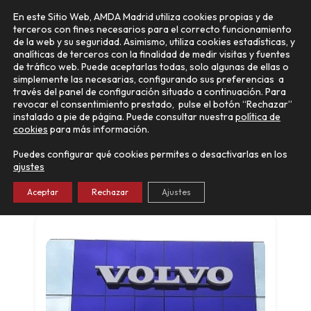
Ir
Main
En este Sitio Web, AMDA Madrid utiliza cookies propias y de
al
terceros con fines necesarios para el correcto funcionamiento
Menu
contenido
de la web y su seguridad. Asimismo, utiliza cookies estadísticas, y
analíticas de terceros con la finalidad de medir visitas y fuentes
de tráfico web. Puede aceptarlas todas, solo algunas de ellas o
simplemente las necesarias, configurando sus preferencias a
través del panel de configuración situado a continuación. Para
revocar el consentimiento prestado, pulse el botón “Rechazar”
instalado a pie de página. Puede consultar nuestra
política de
cookies
para más información.
Auto Elia Francisco Aritio
(Postventa/Carrocería)
Puedes configurar qué cookies permites o desactivarlas en los
ajustes
VOLVO
Guadalajara
Aceptar
Rechazar
Ajustes