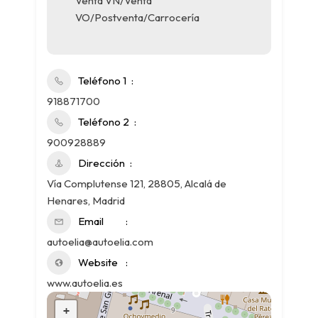
Venta VN/Venta
VO/Postventa/Carrocería
Teléfono 1
918871700
Teléfono 2
900928889
Dirección
Vía Complutense 121, 28805, Alcalá de
Henares, Madrid
Email
autoelia@autoelia.com
Website
www.autoelia.es
+