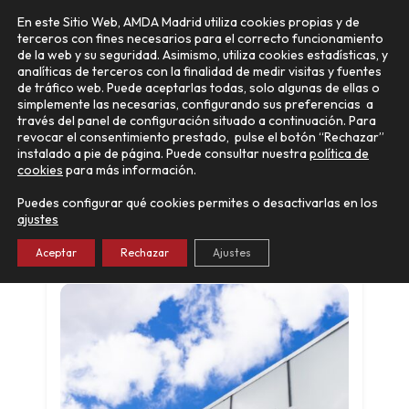
Ir
Main
En este Sitio Web, AMDA Madrid utiliza cookies propias y de
al
terceros con fines necesarios para el correcto funcionamiento
Menu
contenido
de la web y su seguridad. Asimismo, utiliza cookies estadísticas, y
analíticas de terceros con la finalidad de medir visitas y fuentes
de tráfico web. Puede aceptarlas todas, solo algunas de ellas o
simplemente las necesarias, configurando sus preferencias a
través del panel de configuración situado a continuación. Para
revocar el consentimiento prestado, pulse el botón “Rechazar”
instalado a pie de página. Puede consultar nuestra
política de
cookies
para más información.
Auto Elia Alcalá de Henares
Puedes configurar qué cookies permites o desactivarlas en los
VOLVO
Alcalá de Henares
ajustes
Aceptar
Rechazar
Ajustes